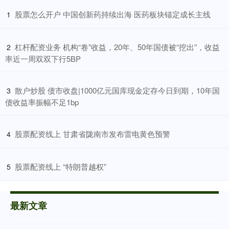
​股票怎么开户 中国创新药持续出海 医药板块锚定成长主线
1
​杠杆配资业务 机构“卷”收益，20年、50年国债被“挖出”，收益
2
率近一周双双下行5BP
​散户炒股 债市收盘|1000亿元国库现金定存今日到期，10年国
3
债收益率振幅不足1bp
​股票配资线上 甘肃省陇南市发布雷电黄色预警
4
​股票配资线上 “特朗普越权”
5
最新文章