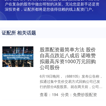
户在复杂的股市中做出明智的决策。无论您是新手还是资
深投资者，证配所都将是您值得信赖的线上配资门户。
证配所 相关话题
股票配资最简单方法 股价
自高点跌近八成后 诺唯赞
拟最高斥资1000万元回购
公司股份
6月19日晚间，（688105）发布公告称，
拟通过集中竞价交易方式回购公司已发
行的部分A股股票。就在两天前，公司董
事长兼总经理、实际控制人曹林向公司
查看：
194
分类：
免费炒股配资
递交《关于提....