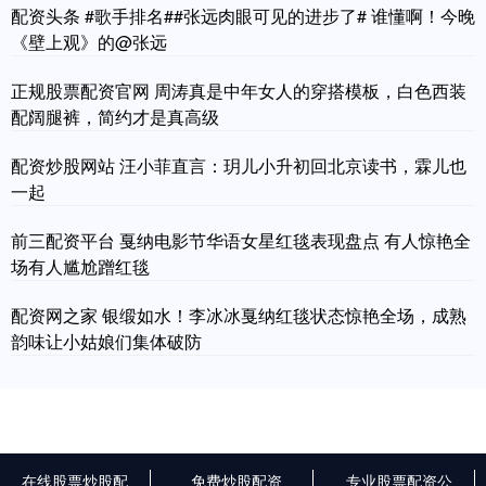
配资头条 #歌手排名##张远肉眼可见的进步了# 谁懂啊！今晚
《壁上观》的@张远
正规股票配资官网 周涛真是中年女人的穿搭模板，白色西装
配阔腿裤，简约才是真高级
配资炒股网站 汪小菲直言：玥儿小升初回北京读书，霖儿也
一起
前三配资平台 戛纳电影节华语女星红毯表现盘点 有人惊艳全
场有人尴尬蹭红毯
配资网之家 银缎如水！李冰冰戛纳红毯状态惊艳全场，成熟
韵味让小姑娘们集体破防
在线股票炒股配
免费炒股配资
专业股票配资公