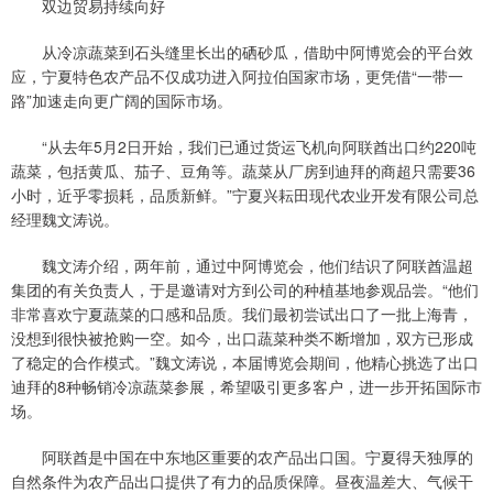
双边贸易持续向好
从冷凉蔬菜到石头缝里长出的硒砂瓜，借助中阿博览会的平台效
应，宁夏特色农产品不仅成功进入阿拉伯国家市场，更凭借“一带一
路”加速走向更广阔的国际市场。
“从去年5月2日开始，我们已通过货运飞机向阿联酋出口约220吨
蔬菜，包括黄瓜、茄子、豆角等。蔬菜从厂房到迪拜的商超只需要36
小时，近乎零损耗，品质新鲜。”宁夏兴耘田现代农业开发有限公司总
经理魏文涛说。
魏文涛介绍，两年前，通过中阿博览会，他们结识了阿联酋温超
集团的有关负责人，于是邀请对方到公司的种植基地参观品尝。“他们
非常喜欢宁夏蔬菜的口感和品质。我们最初尝试出口了一批上海青，
没想到很快被抢购一空。如今，出口蔬菜种类不断增加，双方已形成
了稳定的合作模式。”魏文涛说，本届博览会期间，他精心挑选了出口
迪拜的8种畅销冷凉蔬菜参展，希望吸引更多客户，进一步开拓国际市
场。
阿联酋是中国在中东地区重要的农产品出口国。宁夏得天独厚的
自然条件为农产品出口提供了有力的品质保障。昼夜温差大、气候干