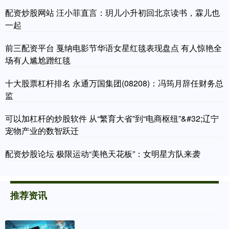
配资炒股网站 汪小菲直言：玥儿小升初回北京读书，霖儿也
一起
前三配资平台 戛纳电影节华语女星红毯表现盘点 有人惊艳全
场有人尴尬蹭红毯
十大股票杠杆排名 永通万国集团(08208)：冯筠月辞任财务总
监
可以加杠杆的炒股软件 从“繁育大省”到“电商枢纽”&#32;辽宁
宠物产业的数智跃迁
配资炒股论坛 极限运动“美艳天花板”：女明星方队来袭
推荐资讯