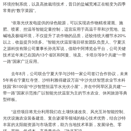
环境控制系统，以及高效栽培技术，昔日的盐碱荒滩正在蜕变为四季
常青的“数字菜园”。
“依靠光伏发电提供的绿色能源，可以实现农作物精准灌溉、施
肥、喷雾、控温等智能定量控制，适宜应用于高温干旱和沙荒地、盐
碱地及极端环境，不仅提升了农作物的品质，还较传统大棚节水20%
以上，收益提升3倍多。”智能光伏温室项目研发团队负责人、宁夏沃
之源科技有限公司董事长孙兆军说，借助中阿博览会平台，公司关键
技术近年来已在国内13个省区和阿曼、埃及、卡塔尔等9个共建“一带
一路”国家广泛应用。
去年8月，公司联合宁夏大学与沙特一家公司签订合作协议，未来
5年将在宁夏红寺堡、沙特利雅得建设万亩“中沙光伏智慧农业节水科
技园”和100亩“中沙智慧恒温节水光伏小屋”，并在中阿旱区及共建“一
带一路”国家示范推广以智能光伏温室为主的节水农业、休闲旅游等典
型样板。
“这些项目将充分利用我们在土壤快速改良、风光互补智能控制、
光伏设施农业装备建造、复合渗灌等领域的核心技术优势，结合沙特
丰富的太阳能资源与市场需求，助力当地技术革新，发展绿色、零
碳、节能、低成本、高质量农业。”孙兆军说。