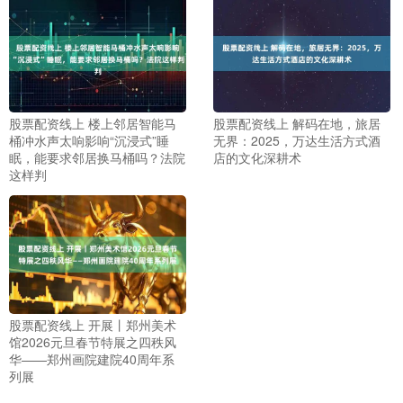
股票配资线上 楼上邻居智能马
股票配资线上 解码在地，旅居
桶冲水声太响影响“沉浸式”睡
无界：2025，万达生活方式酒
眠，能要求邻居换马桶吗？法院
店的文化深耕术
这样判
股票配资线上 开展丨郑州美术
馆2026元旦春节特展之四秩风
华——郑州画院建院40周年系
列展