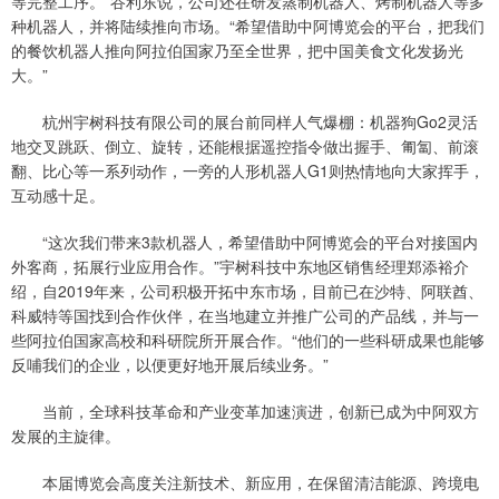
等完整工序。”谷利东说，公司还在研发蒸制机器人、烤制机器人等多
种机器人，并将陆续推向市场。“希望借助中阿博览会的平台，把我们
的餐饮机器人推向阿拉伯国家乃至全世界，把中国美食文化发扬光
大。”
杭州宇树科技有限公司的展台前同样人气爆棚：机器狗Go2灵活
地交叉跳跃、倒立、旋转，还能根据遥控指令做出握手、匍匐、前滚
翻、比心等一系列动作，一旁的人形机器人G1则热情地向大家挥手，
互动感十足。
“这次我们带来3款机器人，希望借助中阿博览会的平台对接国内
外客商，拓展行业应用合作。”宇树科技中东地区销售经理郑添裕介
绍，自2019年来，公司积极开拓中东市场，目前已在沙特、阿联酋、
科威特等国找到合作伙伴，在当地建立并推广公司的产品线，并与一
些阿拉伯国家高校和科研院所开展合作。“他们的一些科研成果也能够
反哺我们的企业，以便更好地开展后续业务。”
当前，全球科技革命和产业变革加速演进，创新已成为中阿双方
发展的主旋律。
本届博览会高度关注新技术、新应用，在保留清洁能源、跨境电