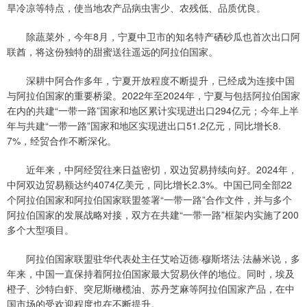
旱冷凉等特点，使当地农产品病虫害少、农残低、品质优良。
除蔬菜外，今年8月，宁夏中卫市的知名特产硒砂瓜也首次出口阿
联酋，将这份独特的甜蜜送往遥远的阿拉伯国家。
深耕中阿合作多年，宁夏开放程度不断提升，已经成为连接中国
与阿拉伯国家的重要桥梁。2022年至2024年，宁夏与包括阿拉伯国家
在内的共建“一带一路”国家和地区累计实现进出口294亿元；今年上半
年与共建“一带一路”国家和地区实现进出口51.2亿元，同比增长8.
7%，经贸合作不断深化。
近年来，中阿经贸往来日益密切，双边贸易持续向好。2024年，
中阿双边贸易额达约4074亿美元，同比增长2.3%。中国已同全部22
个阿拉伯国家和阿拉伯国家联盟签署“一带一路”合作文件，并与多个
阿拉伯国家的发展战略对接，双方在共建“一带一路”框架内实施了200
多个大型项目。
阿拉伯国家联盟驻华代表处主任艾哈迈德·穆斯塔法·法赫米说，多
年来，中国一直保持着阿拉伯国家最大贸易伙伴的地位。同时，埃及
橙子、沙特白虾、突尼斯橄榄油、苏丹芝麻等阿拉伯国家产品，在中
国市场的受欢迎程度也在不断提升。