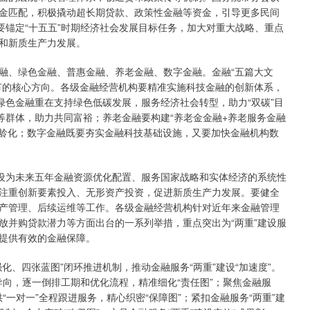
金匹配，积极撬动超长期贷款、政策性金融等资金，引导更多民间
要锚定“十五五”时期经济社会发展目标任务，加大对重大战略、重点
和新质生产力发展。
、绿色金融、普惠金融、养老金融、数字金融。金融“五篇大文
节的核心方向。各级金融经营机构要精准实施科技金融的创新体系，
绿色金融重在支持绿色低碳发展，服务经济社会转型，助力“双碳”目
等群体，助力共同富裕；养老金融要构建“养老金金融+养老服务金融
老龄化；数字金融既要夯实金融科技基础设施，又要加快金融机构数
设为未来五年金融资源优化配置、服务国家战略和实体经济的系统性
注重创新要素投入、无形资产投资，促进新质生产力发展。要健全
产管理、后续运维等工作。各级金融经营机构针对近年来金融管理
放并购贷款潜力等方面出台的一系列举措，重点突出为“两重”建设服
提供有效的金融保障。
四张蓝图”闭环推进机制，推动金融服务“两重”建设“加速度”。
导向，逐一倒排工期和优化流程，精准细化“责任图”；聚焦金融服
“一对一”全程跟进服务，精心织密“保障图”；紧扣金融服务“两重”建