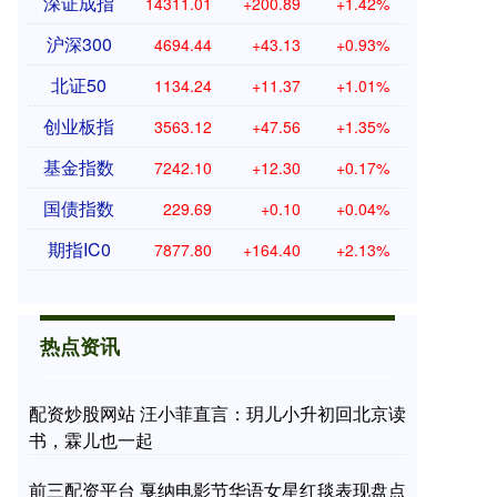
深证成指
14311.01
+200.89
+1.42%
沪深300
4694.44
+43.13
+0.93%
北证50
1134.24
+11.37
+1.01%
创业板指
3563.12
+47.56
+1.35%
基金指数
7242.10
+12.30
+0.17%
国债指数
229.69
+0.10
+0.04%
期指IC0
7877.80
+164.40
+2.13%
热点资讯
配资炒股网站 汪小菲直言：玥儿小升初回北京读
书，霖儿也一起
前三配资平台 戛纳电影节华语女星红毯表现盘点