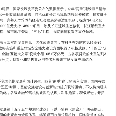
建设。国家发展改革委公布的数据显示，今年“两重”建设项目清单
推出一批改革创新举措，包括优化长江沿线铁路投融资模式，建立健全
局，完善人才培养与经济社会发展需要适配机制，探索“风电光伏
排8000亿元支持1459个项目，涉及长江流域生态修复、长江沿线重大
程、城市地下管网、“三北”工程、医院病房改造等重点领域。
入落实新发展理念，强化政策导向，在科学有效防控风险基础
战略实施和重点领域安全能力建设方面取得了积极成效。“十四五”期
，金融“五篇大文章”贷款余额105.6万亿元，占各项贷款的比重达到3
.6个百分点，制造业和销售业及消费者对未来市场发展充满信心。
我国长期发展和国计民生。随着“两重”建设的深入实施，国内有效
十五五”时期，基础设施建设与创新能力提升双轮驱动，不仅将为经济
为此，各级金融经营机构要深刻认识，科学施策，积极跟进，开拓
展第十五个五年规划的建议》（以下简称《建议》）明确提出，
面的宏观审慎管理体系，畅通货币政策传导机制。国务院常务会议