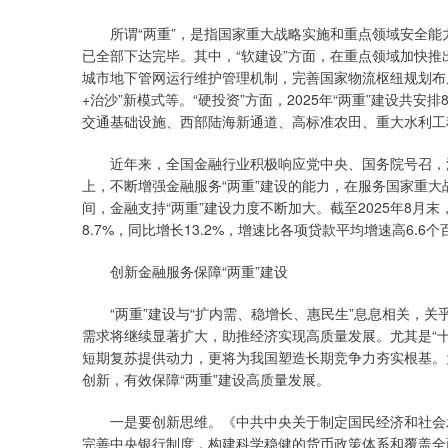
所谓“两重”，是指国家重大战略实施和重点领域安全能力
已全部下达完毕。其中，“软建设”方面，在重点领域加快
城市地下管网运行维护管理机制，完善国家物流枢纽规划布
+治沙”新模式等。“硬投资”方面，2025年“两重”建设共安
交通基础设施、西部陆海新通道、高标准农田、重大水利工
近年来，全国金融行业积极响应党中央、国务院号召，深
上，不断增强金融服务“两重”建设的能力，在服务国家重大
间，金融支持“两重”建设力度不断加大。截至2025年8月末
8.7%，同比增长13.2%，增速比各项贷款平均增速高6
创新金融服务保障“两重”建设
“两重”建设与“扩内需、稳增长、惠民生”息息相关，关乎
需求将继续显著扩大，助推经济实现高质量发展。尤其是“
短期复苏提供动力，更将为我国塑造长期竞争力夯实根基。
创新，有效保障“两重”建设高质量发展。
一是要创新思维。《中共中央关于制定国民经济和社会发
完善中央银行制度，构建科学稳健的货币政策体系和覆盖全