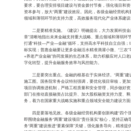
要求，要合理安排项目建设与资金拨付节奏，强化项目和资
资本参与，放大“两重”建设效应。因此，各级金融经营机构
领域和薄弱环节的支持力度，高效服务现代化产业体系建设
二是要精准实施。《建议》明确提出，大力发展科技金融
章”清晰地指出未来金融支持重大战略、重点领域和薄弱环
打通“科技—产业—金融”循环，支持高水平科技自立自强；
标实现；普惠金融要让更多金融活水精准滴灌小微、“三农”
+养老产业金融”协同发展的生态体系，助力积极应对人口
字化转型，提升金融服务效率与风控能力。
三是要突出重点。金融的根基在于实体经济。“两重”建
施工图。国务院常务会议特别强调，要优化项目审核，更加
项目协调推进机制，严格工程质量和安全管理，同步做好资
部门在推动直接融资占比提升、加大股权融资支持力度、释
务，着力在国家重大战略实施和重点领域安全能力建设方面
四是要落地见效。各级金融经营机构要创新构建“四个强化、
即围绕金融服务“两重”建设项目“责任落实”核心，坚持正确
务“两重”建设推进“要素保障”关键，强化服务导向，精准提供