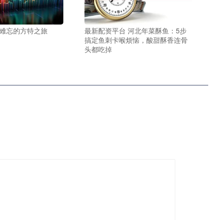
 难忘的方特之旅
最新配资平台 河北年菜酥鱼：5步
搞定鱼刺卡喉烦恼，酸甜酥香连骨
头都吃掉