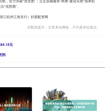
制，全力突破“攻坚图”；立足金融服务“两重”建设实效“成果彰
出“优胜图”。
浙江杭州江南支行）好股配资网
证配所提示：文章来自网络，不代表本站观点。
4.15元
死刑